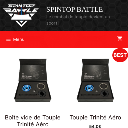
SPINTOP BATTLE
Le combat de toupie devient un
sport !
Menu
BEST
Boîte vide de Toupie
Toupie Trinité Aéro
Trinité Aéro
54,0
€