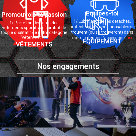
Equipes-toi
Promouvois ta passion
1/ Lubrifiant, pièces détachés,
1/ Porte tout les jours des
protections, ces indispensables se
vêtements sportifs de combat de
trouvent (ou se trouveront) dans
toupie qualitatif de notre catégorie
"vêtement":
ici
notre catégorie "accessoire":
ici
EQUIPEMENT
VÊTEMENTS
Nos engagements