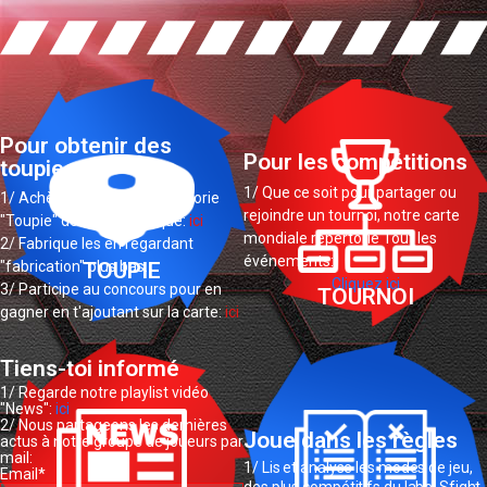
Pour obtenir des
Pour les compétitions
toupies
1/ Que ce soit pour partager ou
1/ Achètes-en dans la catégorie
rejoindre un tournoi, notre carte
"Toupie" de notre boutique:
ici
mondiale répertorie Tout les
2/ Fabrique les en regardant
événements:
TOUPIE
"fabrication" plus bas.
Cliquez ici
3/ Participe au concours pour en
TOURNOI
gagner en t'ajoutant sur la carte:
ici
Tiens-toi informé
1/ Regarde notre playlist vidéo
"News":
ici
2/ Nous partageons les dernières
Joue dans les règles
actus à notre groupe de joueurs par
mail:
1/ Lis et analyse les modes de jeu,
Email*